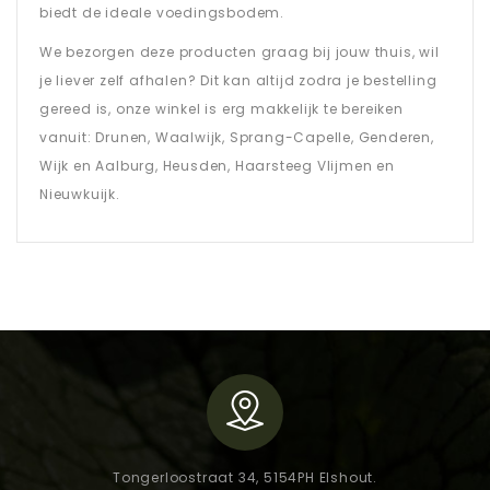
biedt de ideale voedingsbodem.
We bezorgen deze producten graag bij jouw thuis, wil
je liever zelf afhalen? Dit kan altijd zodra je bestelling
gereed is, onze winkel is erg makkelijk te bereiken
vanuit: Drunen, Waalwijk, Sprang-Capelle, Genderen,
Wijk en Aalburg, Heusden, Haarsteeg Vlijmen en
Nieuwkuijk.
Tongerloostraat 34, 5154PH Elshout.