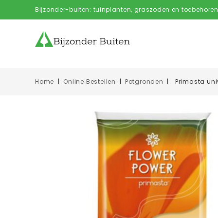
Bijzonder-buiten: tuinplanten, graszoden en toebehoren
Home
Online Bestellen
Potgronden
Primasta uni