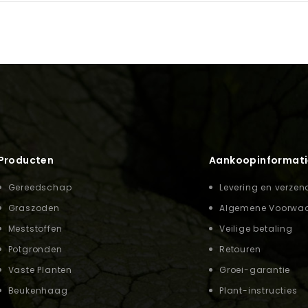
Producten
Aankoopinformati
Gereedschap
Levering en verzen
Graszoden
Algemene Voorwa
Meststoffen
Veilige betaling
Potgronden
Retouren
Vaste Planten
Groei-garantie
Beukenhaag
Plant-instructies