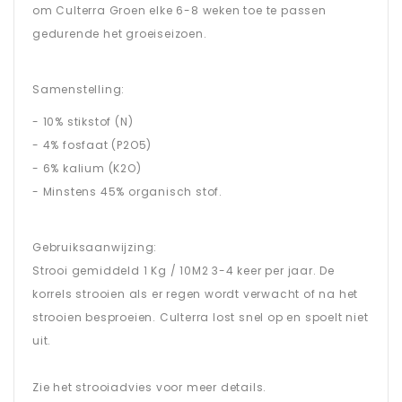
om Culterra Groen elke 6-8 weken toe te passen
gedurende het groeiseizoen.
Samenstelling:
- 10% stikstof (N)
- 4% fosfaat (P2O5)
- 6% kalium (K2O)
- Minstens 45% organisch stof.
Gebruiksaanwijzing:
Strooi gemiddeld 1 Kg / 10M2 3-4 keer per jaar. De
korrels strooien als er regen wordt verwacht of na het
strooien besproeien. Culterra lost snel op en spoelt niet
uit.
Zie het strooiadvies voor meer details.