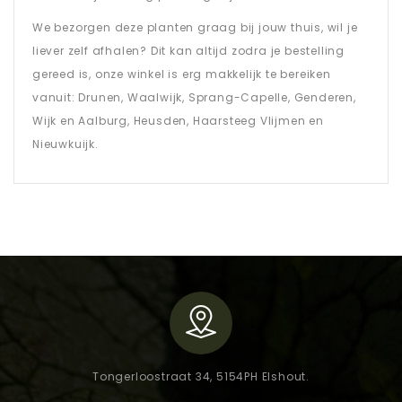
We bezorgen deze planten graag bij jouw thuis, wil je
liever zelf afhalen? Dit kan altijd zodra je bestelling
gereed is, onze winkel is erg makkelijk te bereiken
vanuit: Drunen, Waalwijk, Sprang-Capelle, Genderen,
Wijk en Aalburg, Heusden, Haarsteeg Vlijmen en
Nieuwkuijk.
Tongerloostraat 34, 5154PH Elshout.